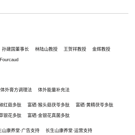
孙建国董事长
林陆山教授
王贺祥教授
金辉教授
y Fourcaud
体外膏方调理法
体外能量补充法
胡椒红菇多肽
富硒·猴头菇茯苓多肽
富硒·黄精茯苓多肽
虫草银花多肽
富硒·金银花真菌多肽
生山康养堂·广告支持
长生山康养堂·运营支持