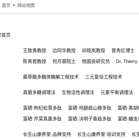
首页
网站地图
堂首页
王致勇教授
边同华教授
卯晓岚教授
普秀红博士
陈青君教授
何月蓉院土
杨国良研究员
Dr. Thierr
菌草酸多酶体酶解工程技术
三元复培工程技术
真菌多糖调理法
生物活性调理法
元素平衡调理法
富硒·枸杞松茸多肽
富硒·鸡腿菇山楂多肽
富硒·黑
富硒·芹菜真菌多肽
富硒·决明子香菇多肽
富硒·蛹
长生山康养堂·品牌支持
长生山康养堂·培训支持
长