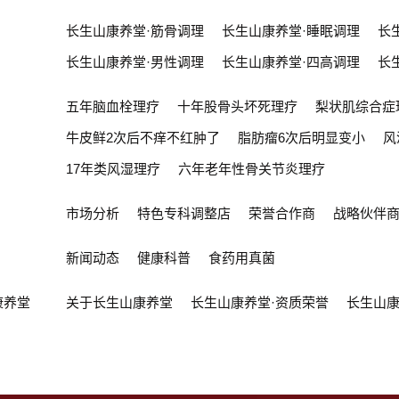
长生山康养堂·筋骨调理
长生山康养堂·睡眠调理
长
长生山康养堂·男性调理
长生山康养堂·四高调理
长
五年脑血栓理疗
十年股骨头坏死理疗
梨状肌综合症
牛皮鲜2次后不痒不红肿了
脂肪瘤6次后明显变小
风
17年类风湿理疗
六年老年性骨关节炎理疗
市场分析
特色专科调整店
荣誉合作商
战略伙伴
新闻动态
健康科普
食药用真菌
康养堂
关于长生山康养堂
长生山康养堂·资质荣誉
长生山康