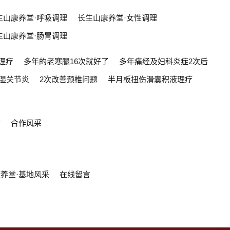
生山康养堂·呼吸调理
长生山康养堂·女性调理
生山康养堂·肠胃调理
理疗
多年的老寒腿16次就好了
多年痛经及妇科炎症2次后
湿关节炎
2次改善颈椎问题
半月板扭伤滑囊积液理疗
商
合作风采
养堂·基地风采
在线留言